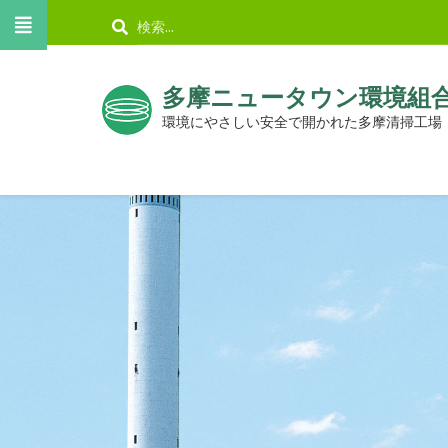
メ
検
イ
索
ン
コ
多摩ニュータウン環境組
ン
環境にやさしい安全で開かれた多摩清掃工場
テ
ン
ツ
に
移
動