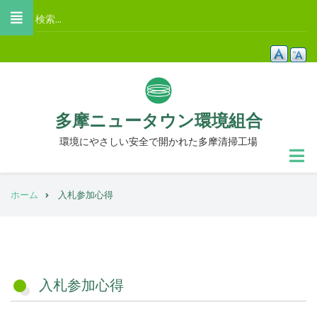
メ
検
イ
索
ン
コ
ン
テ
多摩ニュータウン環境組合
ン
ツ
環境にやさしい安全で開かれた多摩清掃工場
に
移
パ
動
ホーム
入札参加心得
ン
く
ず
入札参加心得