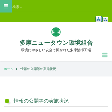
メ
検
イ
索
ン
コ
ン
テ
多摩ニュータウン環境組合
ン
ツ
環境にやさしい安全で開かれた多摩清掃工場
に
移
パ
動
ホーム
情報の公開等の実施状況
ン
く
ず
情報の公開等の実施状況